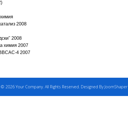
)
 химия
катализ 2008
дски" 2008
а химия 2007
 BBCAC-4 2007
© 2026 Your Company. All Rights Reserved. Designed By JoomShaper