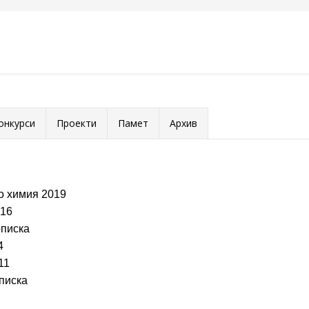
онкурси
Проекти
Памет
Архив
о химия 2019
016
описка
4
11
писка